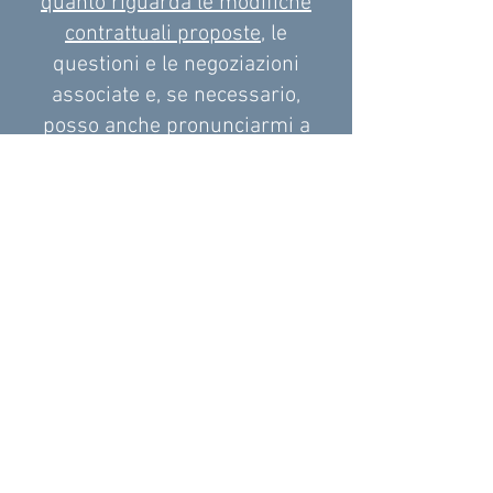
quanto riguarda le modifiche
contrattuali proposte
, le
questioni e le negoziazioni
associate e, se necessario,
posso anche pronunciarmi a
Suo favore.
VISUALIZZI TUTTI I SERVIZI
AVETE DOMANDE?
NON RIUSCITE A TROVARE
QUELLO CHE STATE CERCANDO?